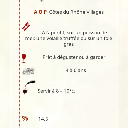
A O P
Côtes du Rhône Villages
A l’apéritif, sur un poisson de
mer, une volaille truffée ou sur un foie
gras
Prêt à déguster ou à garder
4 à 6 ans
Servir à 8 – 10°c.
%
14,5