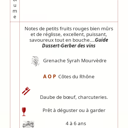
u
m
e
Notes de petits fruits rouges bien mûrs
et de réglisse, excellent, puissant,
savoureux tout en bouche….
Guide
Dussert-Gerber des vins
Grenache Syrah Mourvèdre
A O P
Côtes du Rhône
Daube de bœuf, charcuteries.
Prêt à déguster ou à garder
4 à 6 ans