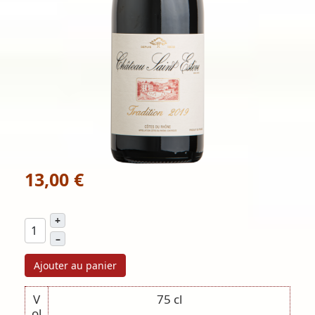
13,00 €
+
–
Ajouter au panier
V
75 cl
ol