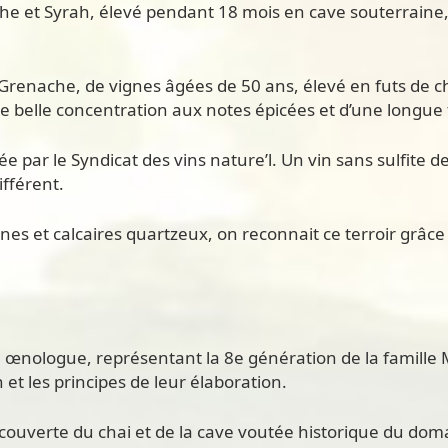
et Syrah, élevé pendant 18 mois en cave souterraine, sa
enache, de vignes âgées de 50 ans, élevé en futs de chêne
ne belle concentration aux notes épicées et d’une longue 
 par le Syndicat des vins nature’l. Un vin sans sulfite
ifférent.
unes et calcaires quartzeux, on reconnait ce terroir grâce
, œnologue, représentant la 8e génération de la famille M
 et les principes de leur élaboration.
 découverte du chai et de la cave voutée historique du d