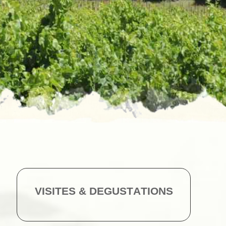
V
I
S
I
T
E
S
&
D
E
G
U
S
T
A
T
I
O
N
S