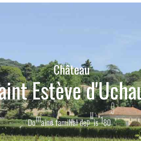
C
h
â
t
e
a
u
a
i
n
t
E
s
t
è
v
e
d
'
U
c
h
a
D
o
m
a
i
n
e
f
a
m
i
l
i
a
l
d
e
p
u
i
s
1
8
0
9