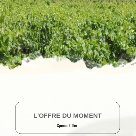
L
'
O
F
F
R
E
D
U
M
O
M
E
N
T
Special Offer