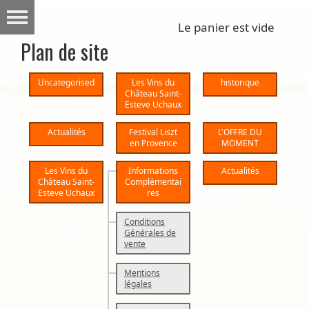
Le panier est vide
Plan de site
Uncategorised
Les Vins du
historique
Château Saint-
Esteve Uchaux
Actualités
Festival Liszt
L'OFFRE DU
en Provence
MOMENT
Les Vins du
Informations
Actualités
Château Saint-
Complémentai
Esteve Uchaux
res
Conditions
Générales de
vente
Mentions
légales