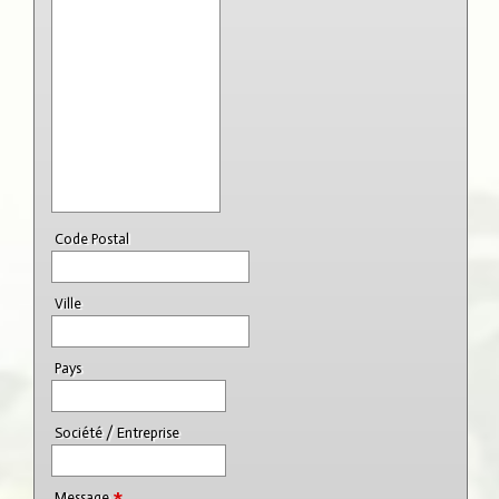
Code Postal
Ville
Pays
Société / Entreprise
*
Message