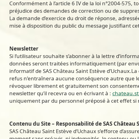
Conformément à l’article 6 IV de la loi n°2004-575,
préjudice des demandes de correction ou de suppres
La demande d’exercice du droit de réponse, adressée a
mise à disposition du public du message justifiant c
Newsletter
Si l’utilisateur souhaite s’abonner à la lettre d’inform
données seront traitées informatiquement (par envoi
informatif de SAS Château Saint Estève d’Uchaux.La
refus n’entraînera aucune conséquence autre que le f
révoquer librement et gratuitement son consentemen
newsletter qu’il recevra ou en écrivant à :
chateau.s
uniquement par du personnel préposé à cet effet si 
Contenu du Site – Responsabilité de SAS Château 
SAS Château Saint Estève d’Uchaux s’efforce d’assurer 
moment sans préavis, ni indemnités, le contenu ou la