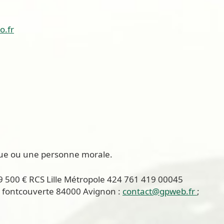
o.fr
que ou une personne morale.
59 500 € RCS Lille Métropole 424 761 419 00045
nue fontcouverte 84000 Avignon :
contact@gpweb.fr
;