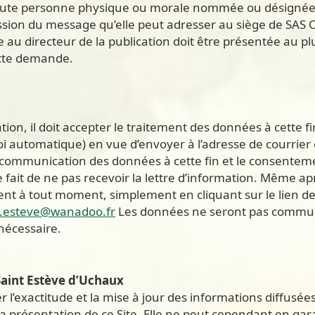
 toute personne physique ou morale nommée ou désignée s
sion du message qu’elle peut adresser au siège de SAS 
u directeur de la publication doit être présentée au plus
ette demande.
ation, il doit accepter le traitement des données à cette fi
 automatique) en vue d’envoyer à l’adresse de courrier
 communication des données à cette fin et le consenteme
ait de ne pas recevoir la lettre d’information. Même aprè
t à tout moment, simplement en cliquant sur le lien de 
t.esteve@wanadoo.fr
Les données ne seront pas communiq
nécessaire.
Saint Estève d’Uchaux
l’exactitude et la mise à jour des informations diffusées s
 présentation de ce Site. Elle ne peut cependant en garan